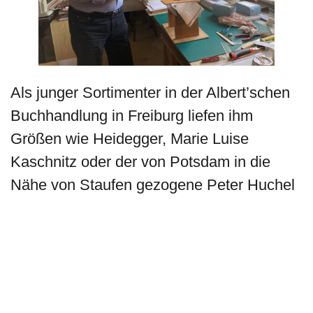
Als junger Sortimenter in der Albert’schen
Buchhandlung in Freiburg liefen ihm
Größen wie Heidegger, Marie Luise
Kaschnitz oder der von Potsdam in die
Nähe von Staufen gezogene Peter Huchel
über den Weg – für Keicher, Jahrgang
1943, öffnete sich ein literarischer Raum,
den er so nicht gekannt hatte. 1973 machte
er sich in Warmbronn als Antiquar
selbstständig. Den Grundstock bildete eine