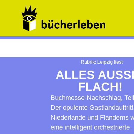
Rubrik:
Leipzig liest
ALLES AUSSE
LACH!
Buchmesse-Nachschlag, Teil
Der opulente Gastlandauftritt
Niederlande und Flanderns 
eine intelligent orchestrierte