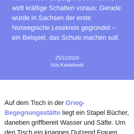
wirft kräftige Schatten voraus: Gerade
wurde in Sachsen der erste
Norwegische Lesekreis gegründet –
ein Beispiel, das Schule machen soll.
25/11/2024
Nils Kahlefendt
Auf dem Tisch in der
Grieg-
Begegnungsstätte
liegt ein Stapel Bücher,
daneben griffbereit Wasser und Säfte. Um
den Tisch ein knappes Dutzend Frauen