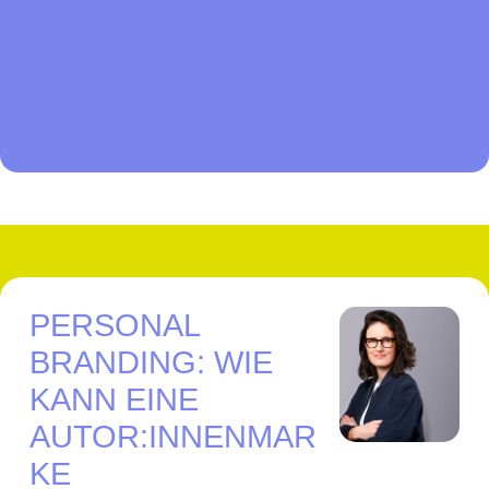
PERSONAL
BRANDING: WIE
KANN EINE
AUTOR:INNENMAR
KE