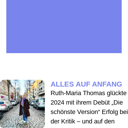
Nächste Leipziger Buchmesse
19. - 22. März 2026
ALLES AUF ANFANG
Ruth-Maria Thomas glückte
Mehr Informationen
2024 mit ihrem Debüt „Die
schönste Version“ Erfolg bei
der Kritik – und auf den