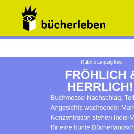
Rubrik:
Leipzig liest
FRÖHLICH 
HERRLICH
Buchmesse-Nachschlag, Teil
Angesichts wachsender Mark
Konzentration stehen Indie-
für eine bunte Bücherlandscha