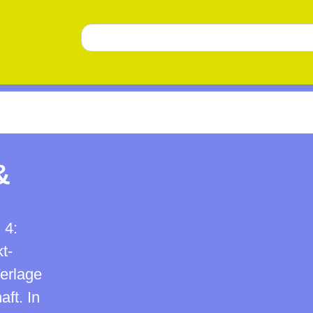
&
!
 4:
t-
Verlage
ft. In