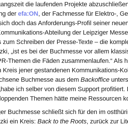
ergangszeit die laufenden Projekte abzuschließe
ng der
efa:ON
, der Fachmesse für Elektro-, G
 sich doch das Anforderungs-Profil seiner neue
Kommunikations-Abteilung der Leipziger Messe 
is zum Schreiben der Presse-Texte – die kompl
zki, „ist es bei der Buchmesse vor allem klas
e PR-Themen die Fäden zusammenlaufen.“ Als hilf
m Kreis jener gestandenen Kommunikations-Ko
ewachsene Buchmesse aus dem
Backoffice
unters
„habe ich selber von diesem Support profitiert.
fploppenden Themen hätte meine Ressourcen ko
er Buchmesse schließt sich für den im ostthür
ki ein Kreis:
Back to the Roots
, zurück zur Li