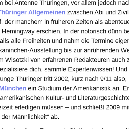
 bei Antenne Thüringen, vor allem jedoch nac
Thüringer Allgemeinen
zwischen Abi und Zivil
f, der manchem in früheren Zeiten als abenteu
Hemingway erschien. In der notorisch dünn be
falls alle Freiheiten und nahm die Termine eig
kaninchen-Ausstellung bis zur anrührenden We
m Wisotzki von erfahrenen Redakteuren auch 
spezialisiere dich, sammle Expertenwissen! Und
 junge Thüringer tritt 2002, kurz nach 9/11 also
n München
ein Studium der Amerikanistik an. Er
amerikanischen Kultur- und Literaturgeschicht
eizeit erledigen müssen – und schließt 2009 mit
 der Männlichkeit“ ab.