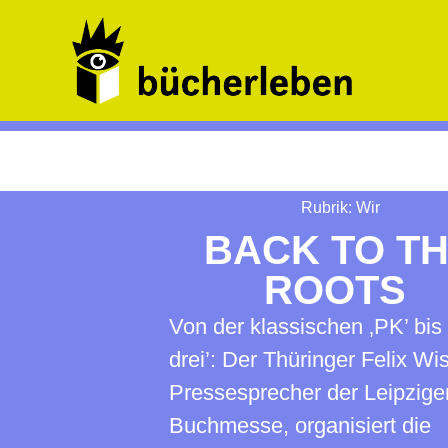
Rubrik:
Wir
BACK TO T
ROOTS
Von der klassischen ‚PK’ bis 
drei’: Der Thüringer Felix Wis
Pressesprecher der Leipzige
Buchmesse, organisiert die