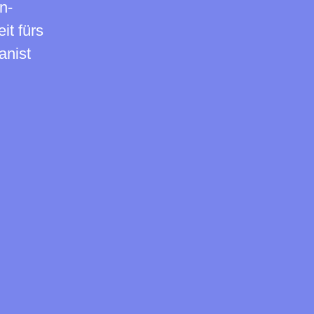
n-
it fürs
anist