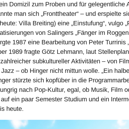
 ein Domizil zum Proben und für gelegentliche A
nnte man sich „Fronttheater“ – und erspielte 
heute: Villa Breiting) eine „Einstufung“, vulgo 
atisierungen von Salingers „Fänger im Rogg
orgte 1987 eine Bearbeitung von Peter Turrinis
r 1989 fragte Götz Lehmann, laut Stellenpla
 zahlreicher subkultureller Aktivitäten – von F
zz – ob Hinger nicht mittun wolle. „Ein halbe
nger stürzte sich kopfüber in die Programmarbei
ngrig nach Pop-Kultur, egal, ob Musik, Film o
s auf ein paar Semester Studium und ein Inter
Bis heute.