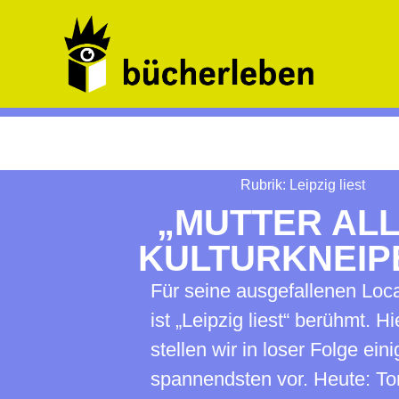
Rubrik:
Leipzig liest
„MUTTER AL
KULTURKNEIP
Für seine ausgefallenen Loc
ist „Leipzig liest“ berühmt. Hi
stellen wir in loser Folge ein
spannendsten vor. Heute: To