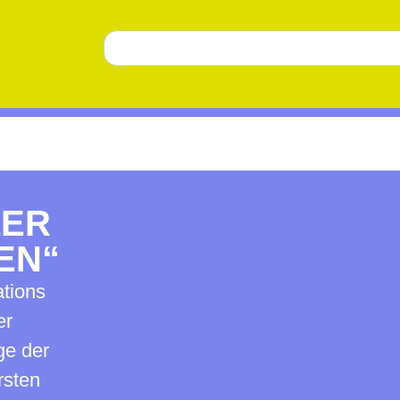
LER
EN“
ations
er
ige der
rsten