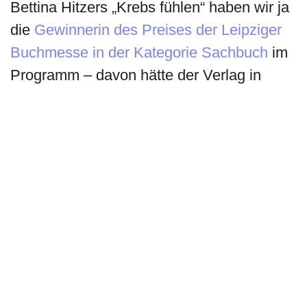
Bettina Hitzers „Krebs fühlen“ haben wir ja
die
Gewinnerin des Preises der Leipziger
Buchmesse in der Kategorie Sachbuch
im
Programm – davon hätte der Verlag in
einem ‚normalen’ Jahr wohl deutlich stärker
profitiert. Dafür gab es bei unserem
Fantasy-Imprint
Hobbit Presse
zweistellige
Zuwächse. Da haben sich positive und
negative Effekte ausgeglichen.
Aber es geht nicht nur um die Zahlen,
richtig?
Kraushaar:
Die persönlichen Gespräche
fehlen uns enorm. Digitale Formate