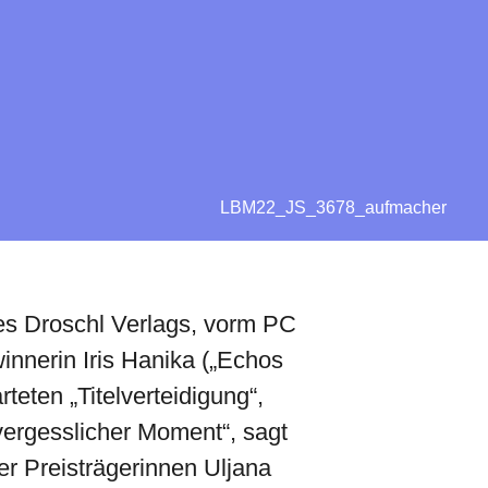
LBM22_JS_3678_aufmacher
des Droschl Verlags, vorm PC
nnerin Iris Hanika („Echos
eten „Titelverteidigung“,
vergesslicher Moment“, sagt
er Preisträgerinnen Uljana