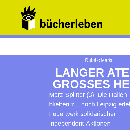
Rubrik:
Markt
LANGER ATE
GROSSES HE
März-Splitter (3): Die Hallen
blieben zu, doch Leipzig erle
Feuerwerk solidarischer
Independent-Aktionen