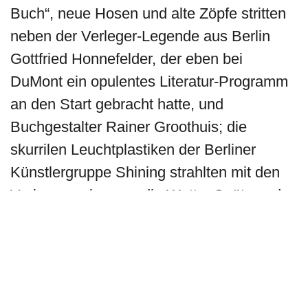
Buch“, neue Hosen und alte Zöpfe stritten
neben der Verleger-Legende aus Berlin
Gottfried Honnefelder, der eben bei
DuMont ein opulentes Literatur-Programm
an den Start gebracht hatte, und
Buchgestalter Rainer Groothuis; die
skurrilen Leuchtplastiken der Berliner
Künstlergruppe Shining strahlten mit den
Verlegersocken um die Wette. Spät wurde
es, sehr spät; nur hin und wieder brandete
Torjubel durch die Sommernacht. Es war
Fußball-WM in Frankreich, und noch hatten
die Deutschen Hoffnung.