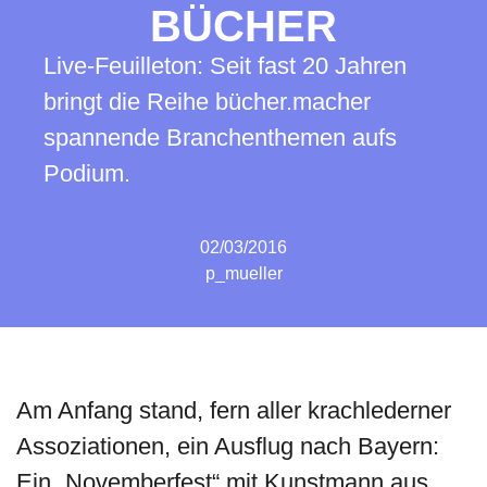
BÜCHER
Live-Feuilleton: Seit fast 20 Jahren
bringt die Reihe bücher.macher
spannende Branchenthemen aufs
Podium.
02/03/2016
p_mueller
Am Anfang stand, fern aller krachlederner
Assoziationen, ein Ausflug nach Bayern:
Ein „Novemberfest“ mit Kunstmann aus