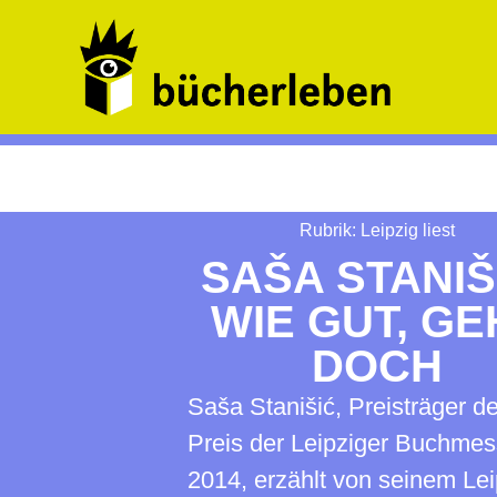
Rubrik:
Leipzig liest
SAŠA STANIŠ
WIE GUT, GE
DOCH
Saša Stanišić, Preisträger d
Preis der Leipziger Buchme
2014, erzählt von seinem Lei