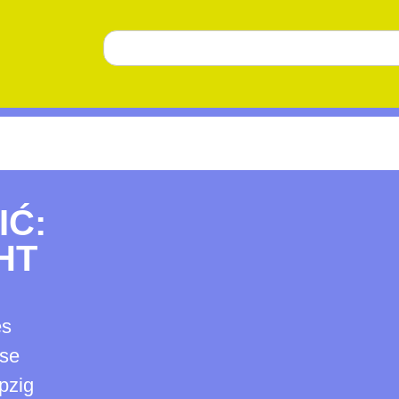
IĆ:
HT
es
sse
pzig