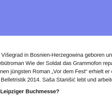
 Višegrad in Bosnien-Herzegowina geboren und 
ebütroman Wie der Soldat das Grammofon repar
inen jüngsten Roman „Vor dem Fest“ erhielt er 
elletristik 2014. Saša Stanišić lebt und arbei
r Leipziger Buchmesse?