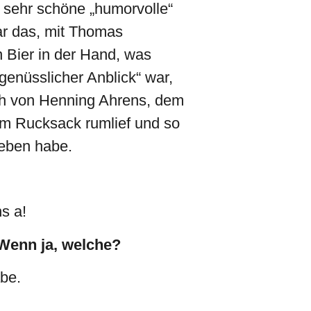
, sehr schöne „humorvolle“
ar das, mit Thomas
in Bier in der Hand, was
genüsslicher Anblick“ war,
uch von Henning Ahrens, dem
im Rucksack rumlief und so
eben habe.
s a!
Wenn ja, welche?
be.