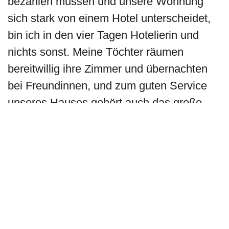
bezahlen müssen und unsere Wohnung
sich stark von einem Hotel unterscheidet,
bin ich in den vier Tagen Hotelierin und
nichts sonst. Meine Töchter räumen
bereitwillig ihre Zimmer und übernachten
bei Freundinnen, und zum guten Service
unseres Hauses gehört auch das große
Frühstücksbüfett am Sonntagmorgen für
alle Gäste. Auch Daniela Seel ist seit
sieben Jahren Stammgästin bei uns, und
ich sehe sie dann weniger als Verlegerin
und Dichterin, sondern eben als Gast. Wir
begegnen uns gerade so viel, wie in einem
Hotel Gast und Wirt sich begegnen.