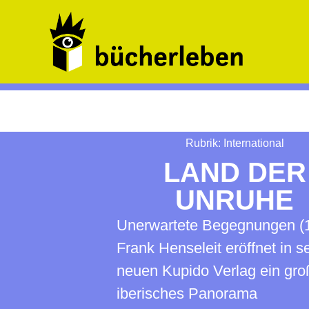
Rubrik:
International
LAND DER
UNRUHE
Unerwartete Begegnungen (1
Frank Henseleit eröffnet in 
neuen Kupido Verlag ein gr
iberisches Panorama