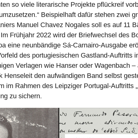
en so viele literarische Projekte pflückreif vo
 umzusetzen.“ Beispielhaft dafür stehen zwei 
iers Manuel Chavez Nogales soll es auf 11 Bä
 Im Frühjahr 2022 wird der Briefwechsel des 
oa eine neunbändige Sá-Carnairo-Ausgabe erö
orfeld des portugiesischen Gastland-Auftritts i
gen Verlagen wie Hanser oder Wagenbach – all
ank Henseleit den aufwändigen Band selbst ge
m im Rahmen des Leipziger Portugal-Auftritts
ng zu sichern.