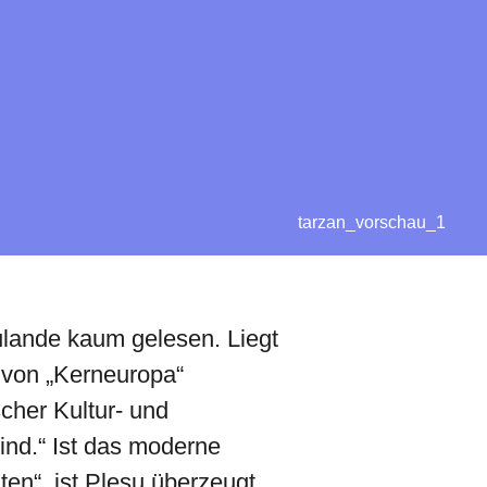
tarzan_vorschau_1
ulande kaum gelesen. Liegt
e von „Kerneuropa“
cher Kultur- und
ind.“ Ist das moderne
n“, ist Pleșu überzeugt,