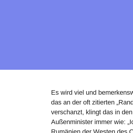
Es wird viel und bemerkensw
das an der oft zitierten „R
verschanzt, klingt das in de
Außenminister immer wie: „I
Rumänien der Westen des Os