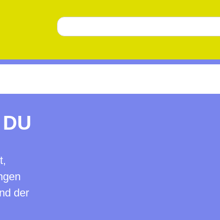
 DU
t,
ungen
nd der