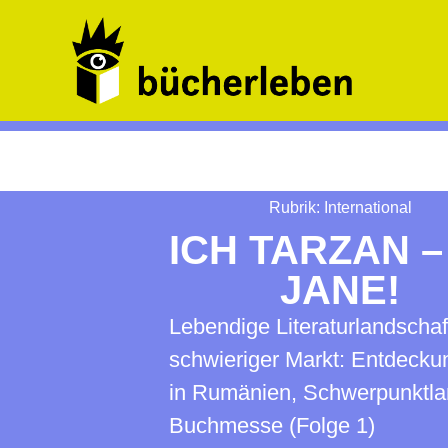
Rubrik:
International
ICH TARZAN –
JANE!
Lebendige Literaturlandschaf
schwieriger Markt: Entdeck
in Rumänien, Schwerpunktla
Buchmesse (Folge 1)