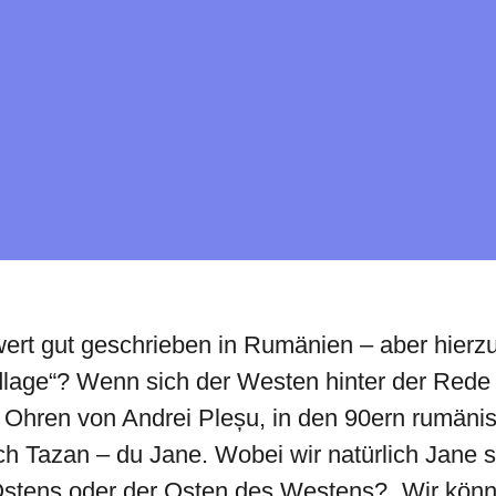
ert gut geschrieben in Rumänien – aber hierz
andlage“? Wenn sich der Westen hinter der Red
n Ohren von Andrei Pleșu, in den 90ern rumänis
ch Tazan – du Jane. Wobei wir natürlich Jane s
tens oder der Osten des Westens? „Wir könnte