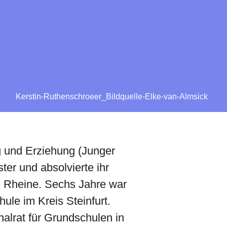
Kerstin-Ruthenschroeer_Bildquelle-Elke-van-Almsick
 und Erziehung (Junger
er und absolvierte ihr
n Rheine. Sechs Jahre war
hule im Kreis Steinfurt.
nalrat für Grundschulen in