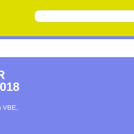
R
018
n VBE,