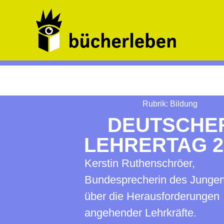
Rubrik:
Bildung
DEUTSCHE
LEHRERTAG 2
Kerstin Ruthenschröer,
Bundesprecherin des Junge
über die Herausforderungen
angehender Lehrkräfte.