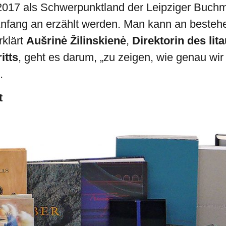
2017 als Schwerpunktland der Leipziger Buchm
Anfang an erzählt werden. Man kann an beste
rklärt
Aušrinė Žilinskienė
,
Direktorin des lit
itts
, geht es darum, „zu zeigen, wie genau wir
.
t