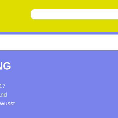
NG
17
and
ewusst