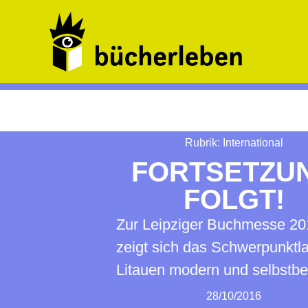
Rubrik:
International
FORTSETZU
FOLGT!
Zur Leipziger Buchmesse 20
zeigt sich das Schwerpunktl
Litauen modern und selbstb
28/10/2016