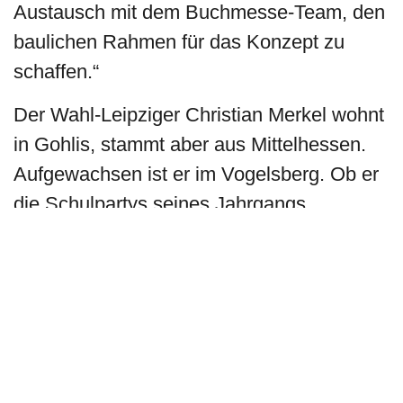
Austausch mit dem Buchmesse-Team, den
baulichen Rahmen für das Konzept zu
schaffen.“
Der Wahl-Leipziger Christian Merkel wohnt
in Gohlis, stammt aber aus Mittelhessen.
Aufgewachsen ist er im Vogelsberg. Ob er
die Schulpartys seines Jahrgangs
organisierte, ist nicht so genau überliefert.
Vermutlich ist das Jahr in der
Stadtbibliothek Lauterbach daran schuld,
dass ihn das Management von Events in
Bann zog. Während seines
Bundesfreiwilligendienstes konnte er sich