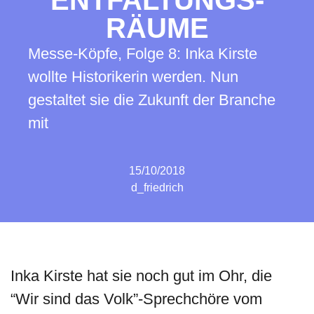
ENTFALTUNGS-
RÄUME
Messe-Köpfe, Folge 8: Inka Kirste
wollte Historikerin werden. Nun
gestaltet sie die Zukunft der Branche
mit
15/10/2018
d_friedrich
Inka Kirste hat sie noch gut im Ohr, die
“Wir sind das Volk”-Sprechchöre vom