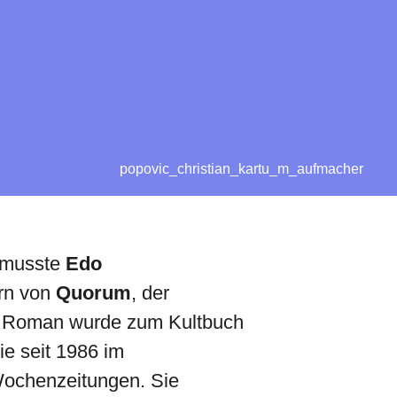
popovic_christian_kartu_m_aufmacher
, musste
Edo
ern von
Quorum
, der
ter Roman wurde zum Kultbuch
e seit 1986 im
Wochenzeitungen. Sie