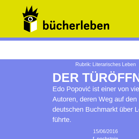
Rubrik:
Literarisches Leben
DER TÜRÖFF
Edo Popović ist einer von vi
Autoren, deren Weg auf den
deutschen Buchmarkt über L
führte.
15/06/2016
f_pechstein