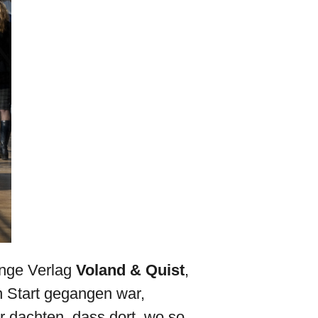
unge Verlag
Voland & Quist
,
n Start gegangen war,
 dachten, dass dort, wo so