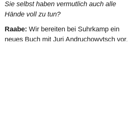
Sie selbst haben vermutlich auch alle
Hände voll zu tun?
Raabe:
Wir bereiten bei Suhrkamp ein
neues Buch mit Juri Andruchowytsch vor,
der in Iwano-Frankiwsk lebt… dort ist der
Flughafen bombardiert worden. Für den
morgigen Samstag haben wir im Gorki-
Theater spontan eine
Solidaritätsveranstaltung organisiert:
Berliner Autorinnen und Autoren lesen
Texte von ihren ukrainischen,
belarussischen und russischen Kollegen.
Viele, viele haben spontan zugesagt, ohne