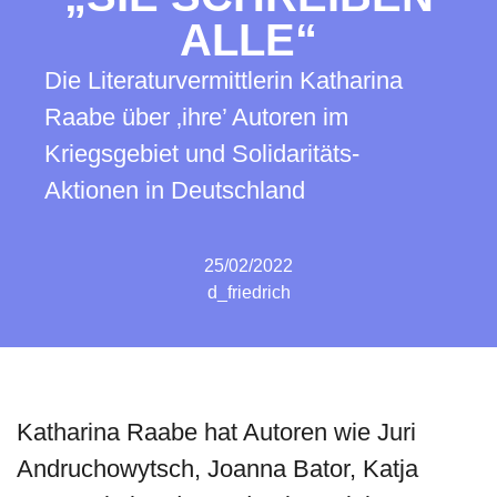
ALLE“
Die Literaturvermittlerin Katharina
Raabe über ‚ihre’ Autoren im
Kriegsgebiet und Solidaritäts-
Aktionen in Deutschland
25/02/2022
d_friedrich
Katharina Raabe hat Autoren wie Juri
Andruchowytsch, Joanna Bator, Katja