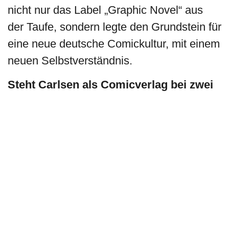
nicht nur das Label „Graphic Novel“ aus
der Taufe, sondern legte den Grundstein für
eine neue deutsche Comickultur, mit einem
neuen Selbstverständnis.
Steht Carlsen als Comicverlag bei zwei
Generationen für zwei verschiedene
Kundschaften und Welten? Zum einen
gibt es viele französische und belgische
Alben, altmodische „Funnies“: teure
Hardcover für ein wohlhabendes, meist
männliches und älteres Publikum.
Cartoon-Nostalgie?
Es ist sicher richtig, dass sich der