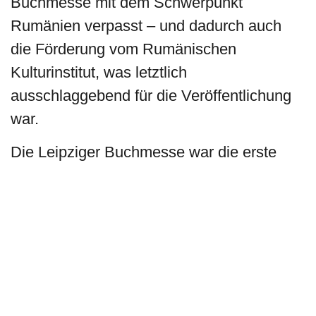
Buchmesse mit dem Schwerpunkt
Rumänien verpasst – und dadurch auch
die Förderung vom Rumänischen
Kulturinstitut, was letztlich
ausschlaggebend für die Veröffentlichung
war.
Die Leipziger Buchmesse war die erste
internationale Messe, zu der ich eingeladen
wurde. Mit steigender Ungeduld wartete ich
darauf, je öfter ich die deutschen
Journalisten in Bukarest traf. In Rumänien
werden auf den Buchmessen Bücher
verkauft. Der Hauptgrund, warum die Leser
dann eine solche Messe besuchen, ist,