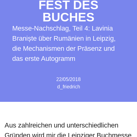
FEST DES
BUCHES
Messe-Nachschlag, Teil 4: Lavinia
Braniște über Rumänien in Leipzig,
die Mechanismen der Präsenz und
das erste Autogramm
22/05/2018
d_friedrich
Aus zahlreichen und unterschiedlichen
Gründen wird mir die Leipziger Buchmesse