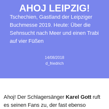
AHOJ LEIPZIG!
Tschechien, Gastland der Leipziger
Buchmesse 2019. Heute: Über die
Sehnsucht nach Meer und einen Trabi
auf vier Füßen
14/08/2018
d_friedrich
Ahoj! Der Schlagersänger
Karel Gott
ruft
es seinen Fans zu, der fast ebenso