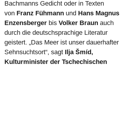
Bachmanns Gedicht oder in Texten
von
Franz Fühmann
und
Hans Magnus
Enzensberger
bis
Volker Braun
auch
durch die deutschsprachige Literatur
geistert. „Das Meer ist unser dauerhafter
Sehnsuchtsort“, sagt
Ilja Šmíd,
Kulturminister der Tschechischen
Republik
. „Und es ist ein Ort, zu dem wir
Tschechen immer wieder gerne
aufbrechen, natürlich mit Büchern in der
Hand – so dass es in Tschechien
stattdessen ein ‚Meer an Büchern‘ gibt.“