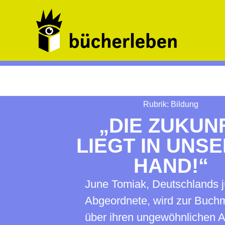
Rubrik:
Bildung
„DIE ZUKUN
LIEGT IN UNS
HAND!“
June Tomiak, Deutschlands 
Abgeordnete, wird zur Buch
über ihren ungewöhnlichen A