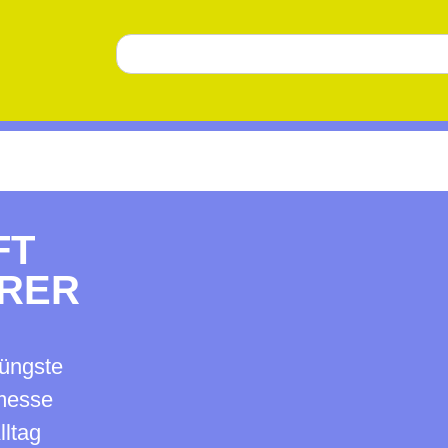
FT
ERER
jüngste
messe
lltag