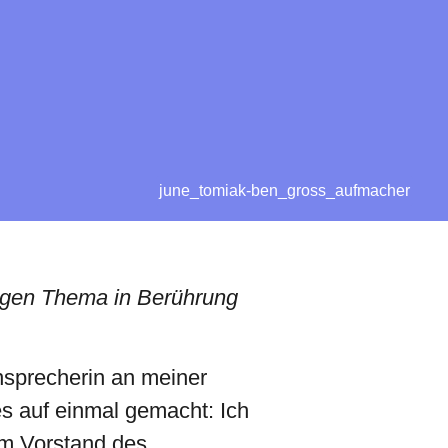
june_tomiak-ben_gross_aufmacher
rrigen Thema in Berührung
nsprecherin an meiner
es auf einmal gemacht: Ich
im Vorstand des