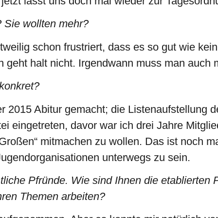
 jetzt lasst uns doch mal wieder zur Tagesor
? Sie wollten mehr?
weilig schon frustriert, dass es so gut wie kein
rn geht halt nicht. Irgendwann muss man auch
 konkret?
 2015 Abitur gemacht; die Listenaufstellung 
tei eingetreten, davor war ich drei Jahre Mitg
 „Großen“ mitmachen zu wollen. Das ist noch m
Jugendorganisationen unterwegs zu sein.
iche Pfründe. Wie sind Ihnen die etablierten P
ihren Themen arbeiten?