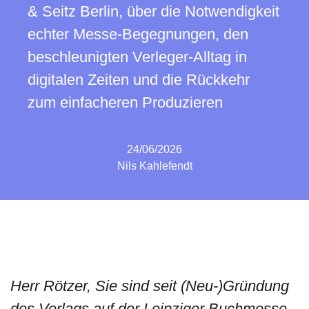
& Seitz Berlin, über die Notwendigkeit
echter Messe-Begegnungen, den
beschleunigten Verleger-Alltag in
digitalen Zeiten und die Rückkehr
zum einfacheren Produzieren
24/06/2026
Nils Kahlefendt
Herr Rötzer, Sie sind seit (Neu-)Gründung
des Verlags auf der Leipziger Buchmesse