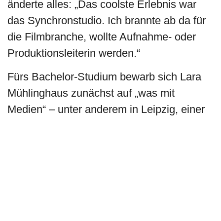
änderte alles: „Das coolste Erlebnis war
das Synchronstudio. Ich brannte ab da für
die Filmbranche, wollte Aufnahme- oder
Produktionsleiterin werden.“
Fürs Bachelor-Studium bewarb sich Lara
Mühlinghaus zunächst auf „was mit
Medien“ – unter anderem in Leipzig, einer
Stadt, die sie magnetisch anzog, aber das
klappte damals noch nicht. Angenommen
wurde sie im Studiengang
Medienkultur
an der Bauhaus-Universität Weimar
. Das
Studium ist kein klassischer
medienpraktischer oder künstlerischer