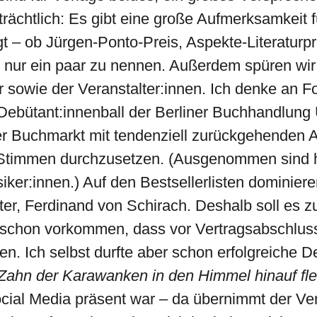
rächtlich: Es gibt eine große Aufmerksamkeit f
gt – ob Jürgen-Ponto-Preis, Aspekte-Literatur
 nur ein paar zu nennen. Außerdem spüren wir
r sowie der Veranstalter:innen. Ich denke an F
 Debütant:innenball der Berliner Buchhandlun
iger Buchmarkt mit tendenziell zurückgehenden 
ue Stimmen durchzusetzen. (Ausgenommen sind 
iker:innen.) Auf den Bestsellerlisten dominier
ter, Ferdinand von Schirach. Deshalb soll es 
chon vorkommen, dass vor Vertragsabschluss 
en. Ich selbst durfte aber schon erfolgreiche
Zahn der Karawanken in den Himmel hinauf fle
cial Media präsent war – da übernimmt der Ver