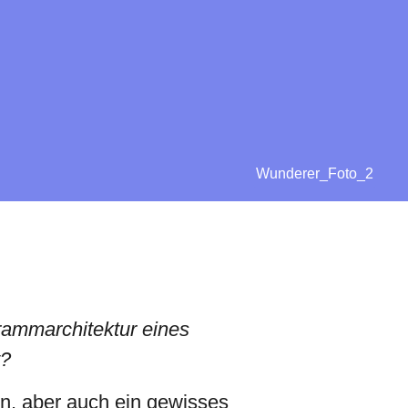
Wunderer_Foto_2
rammarchitektur eines
t?
en, aber auch ein gewisses