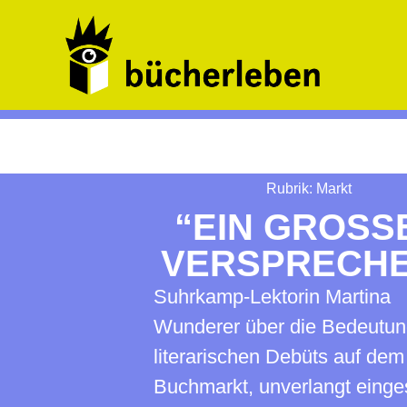
Rubrik:
Markt
“EIN GROSSES
ERSPRECHE
Suhrkamp-Lektorin Martina
Wunderer über die Bedeutun
literarischen Debüts auf dem
Buchmarkt, unverlangt eing