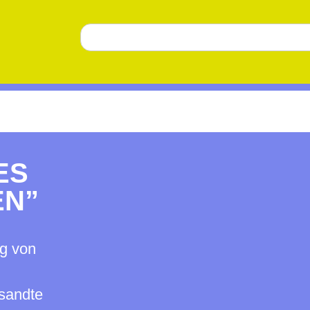
 V
N”
g von
esandte